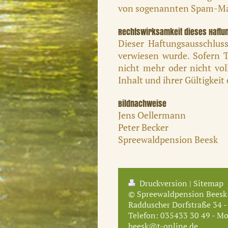
von sogenannten Spam-Mail
Rechtswirksamkeit dieses Haft
Dieser Haftungsausschluss
verwiesen wurde. Sofern T
nicht mehr oder nicht vol
Inhalt und ihrer Gültigkei
Bildnachweise
Jens Oellermann
Peter Becker
Spreewaldpension Beesk
Druckversion
|
Sitemap
© Spreewaldpension Beesk
Radduscher Dorfstraße 34 
Telefon: 035433 30 49 - Mo
beesk@t-online.de