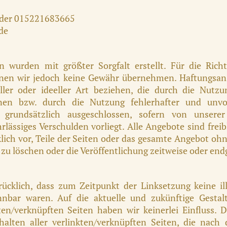
oder 015221683665
de
n wurden mit größter Sorgfalt erstellt. Für die Richti
önnen wir jedoch keine Gewähr übernehmen. Haftungsan
ller oder ideeller Art beziehen, die durch die Nutz
nen bzw. durch die Nutzung fehlerhafter und unvol
 grundsätzlich ausgeschlossen, sofern von unserer
hrlässiges Verschulden vorliegt. Alle Angebote sind frei
klich vor, Teile der Seiten oder das gesamte Angebot o
zu löschen oder die Veröffentlichung zeitweise oder endg
rücklich, dass zum Zeitpunkt der Linksetzung keine il
nnbar waren. Auf die aktuelle und zukünftige Gestalt
ten/verknüpften Seiten haben wir keinerlei Einfluss. D
halten aller verlinkten/verknüpften Seiten, die nach